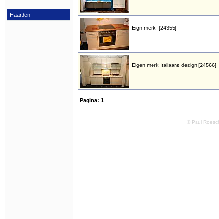
Haarden
Eign merk [24355]
Eigen merk Italiaans design [24566]
Pagina:
1
© Paul Roesch