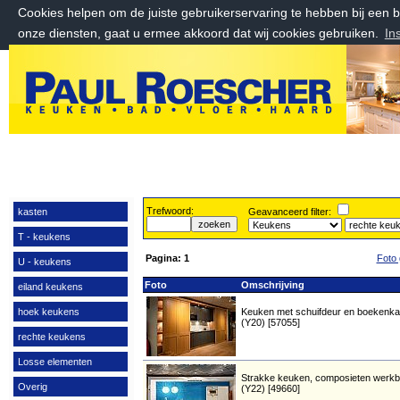
Cookies helpen om de juiste gebruikerservaring te hebben bij een
onze diensten, gaat u ermee akkoord dat wij cookies gebruiken.
In
donderdag 6 augustus 2026, 16:28 uur
Welkom bij Paul Roescher Outlet
Trefwoord:
kasten
Geavanceerd filter:
T - keukens
Pagina:
1
Foto 
U - keukens
Foto
Omschrijving
eiland keukens
hoek keukens
Keuken met schuifdeur en boekenka
(Y20) [57055]
rechte keukens
Losse elementen
Strakke keuken, composieten werkb
Overig
(Y22) [49660]