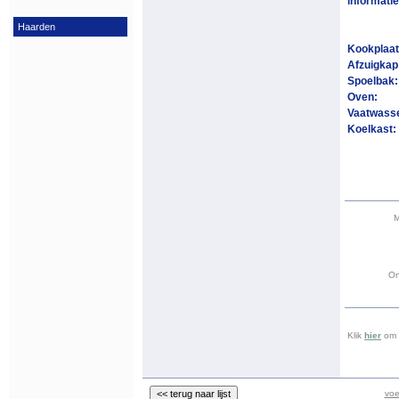
informatie
Haarden
Kookplaa
Afzuigkap
Spoelbak
Oven:
Vaatwass
Koelkast:
M
On
Klik
hier
om a
voe