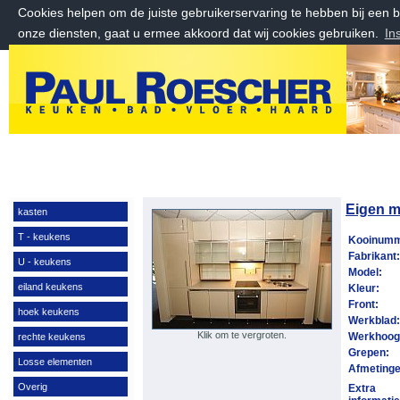
Cookies helpen om de juiste gebruikerservaring te hebben bij een
onze diensten, gaat u ermee akkoord dat wij cookies gebruiken.
In
zondag 9 augustus 2026, 10:15 uur
Welkom bij Paul Roescher Outlet
Eigen m
kasten
T - keukens
Kooinum
Fabrikant
U - keukens
Model:
eiland keukens
Kleur:
Front:
hoek keukens
Werkblad
Klik om te vergroten.
Werkhoog
rechte keukens
Grepen:
Losse elementen
Afmeting
Overig
Extra