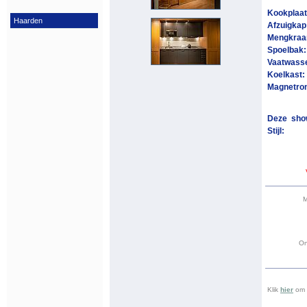
Kookplaa
Haarden
Afzuigkap
Mengkraa
Spoelbak
Vaatwass
Koelkast:
Magnetro
Deze sho
Stijl:
M
On
Klik
hier
om a