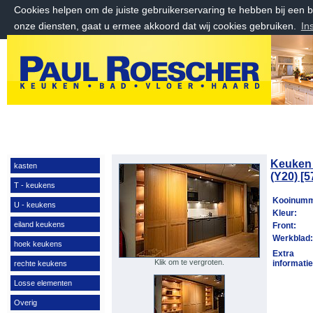
Cookies helpen om de juiste gebruikerservaring te hebben bij een
onze diensten, gaat u ermee akkoord dat wij cookies gebruiken.
In
zaterdag 8 augustus 2026, 20:44 uur
Welkom bij Paul Roescher Outlet
Keuken 
kasten
(Y20) [5
T - keukens
Kooinum
U - keukens
Kleur:
eiland keukens
Front:
Werkblad
hoek keukens
Extra
Klik om te vergroten.
informatie
rechte keukens
Losse elementen
Overig