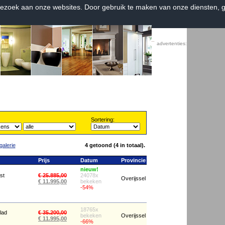
bezoek aan onze websites. Door gebruik te maken van onze diensten, g
Home
|
Contact
|
Favorieten
advertenties:
Sortering:
galerie
4 getoond (4 in totaal).
Prijs
Datum
Provincie
nieuw!
st
€ 25.885,00
24078x
Overijssel
€ 11.995,00
bekeken
-54%
18765x
lad
€ 35.200,00
bekeken
Overijssel
€ 11.995,00
-66%