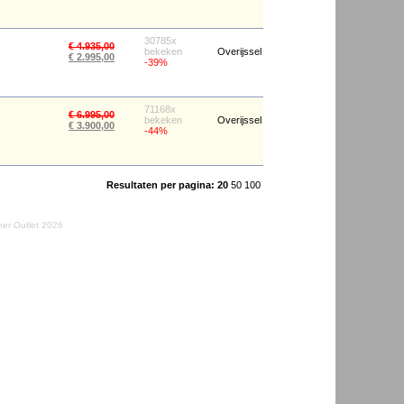
30785x
€ 4.935,00
bekeken
Overijssel
€ 2.995,00
-39%
71168x
€ 6.995,00
bekeken
Overijssel
€ 3.900,00
-44%
Resultaten per pagina:
20
50
100
er Outlet 2026