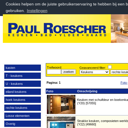
Cookies helpen om de juiste gebruikerservaring te hebben bij een 
gebruiken.
Instellingen
donderdag 6 augustus 2026, 02:09 uur
Welkom bij Paul Roescher Outlet
Trefwoord:
kasten
Geavanceerd filter:
T - keukens
Pagina:
1
Foto 
U - keukens
Foto
Omschrijving
eiland keukens
hoek keukens
Keuken met schuifdeur en boekenka
(Y20) [57055]
rechte keukens
Losse elementen
Strakke keuken, composieten werkb
Overig
(Y22) [49660]