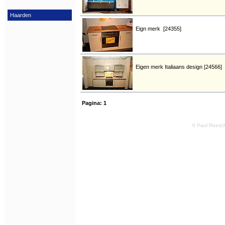
Haarden
Eign merk [24355]
Eigen merk Italiaans design [24566]
Pagina:
1
© Paul Roesch