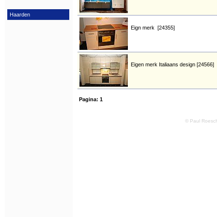
Haarden
Eign merk [24355]
Eigen merk Italiaans design [24566]
Pagina:
1
© Paul Roesch