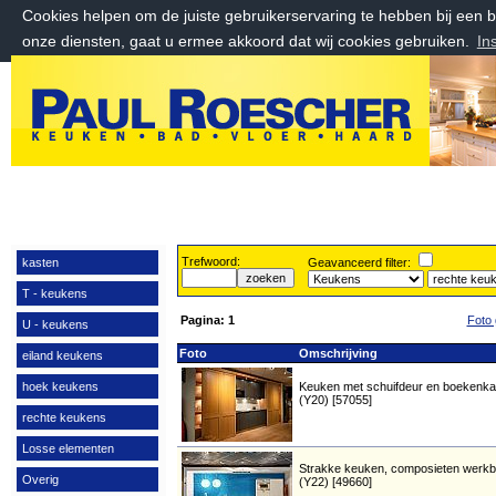
Cookies helpen om de juiste gebruikerservaring te hebben bij een
onze diensten, gaat u ermee akkoord dat wij cookies gebruiken.
In
zondag 9 augustus 2026, 14:51 uur
Welkom bij Paul Roescher Outlet
Trefwoord:
kasten
Geavanceerd filter:
T - keukens
Pagina:
1
Foto 
U - keukens
Foto
Omschrijving
eiland keukens
hoek keukens
Keuken met schuifdeur en boekenka
(Y20) [57055]
rechte keukens
Losse elementen
Strakke keuken, composieten werkb
Overig
(Y22) [49660]